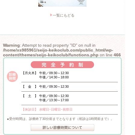
一覧にもどる
Warning
: Attempt to read property "ID" on null in
/home/xs985961/seijo-keikoclub.com/public_html/wp-
content/themes/seijo-keikoclub/functions.php
on line
466
【月火木】
午前／09:30～12:30
午後／14:30～18:00
【 金 】
午前／09:30～12:30
【 土 】
午前／09:30～12:30
午後／13:30～17:00
【休診日】
水曜日･日曜日･祝祭日
受付時間は、診療終了30分前までとなります（初診は1時間前まで）。