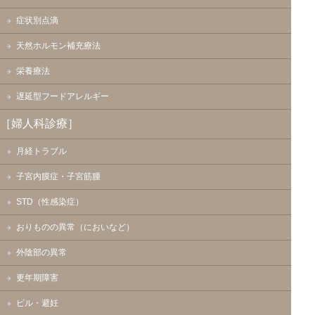
症状別点滴
天然ホルモン補充療法
栄養療法
遅延型フードアレルギー
［婦人科診療］
月経トラブル
子宮内膜症・子宮筋腫
STD（性感染症）
おりものの異常（においなど）
外陰部の異常
更年期障害
ピル・避妊