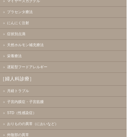
マイヤーズカクテル
プラセンタ療法
にんにく注射
症状別点滴
天然ホルモン補充療法
栄養療法
遅延型フードアレルギー
［婦人科診療］
月経トラブル
子宮内膜症・子宮筋腫
STD（性感染症）
おりものの異常（においなど）
外陰部の異常