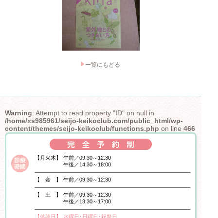
一覧にもどる
Warning
: Attempt to read property "ID" on null in
/home/xs985961/seijo-keikoclub.com/public_html/wp-
content/themes/seijo-keikoclub/functions.php
on line
466
【月火木】
午前／09:30～12:30
午後／14:30～18:00
【 金 】
午前／09:30～12:30
【 土 】
午前／09:30～12:30
午後／13:30～17:00
【休診日】
水曜日･日曜日･祝祭日