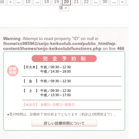
頭
«
...
10
...
18
19
20
21
22
...
30
...
»
最
後 »
Warning
: Attempt to read property "ID" on null in
/home/xs985961/seijo-keikoclub.com/public_html/wp-
content/themes/seijo-keikoclub/functions.php
on line
466
【月火木】
午前／09:30～12:30
午後／14:30～18:00
【 金 】
午前／09:30～12:30
【 土 】
午前／09:30～12:30
午後／13:30～17:00
【休診日】
水曜日･日曜日･祝祭日
受付時間は、診療終了30分前までとなります（初診は1時間前まで）。