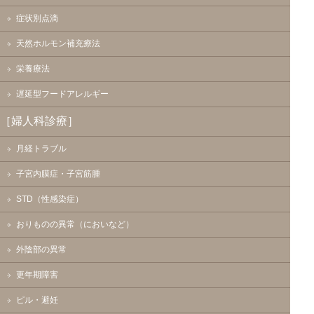
症状別点滴
天然ホルモン補充療法
栄養療法
遅延型フードアレルギー
［婦人科診療］
月経トラブル
子宮内膜症・子宮筋腫
STD（性感染症）
おりものの異常（においなど）
外陰部の異常
更年期障害
ピル・避妊