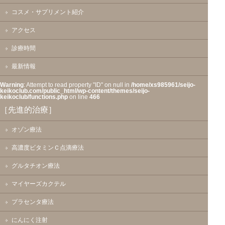
コスメ・サプリメント紹介
アクセス
診療時間
最新情報
Warning
: Attempt to read property "ID" on null in
/home/xs985961/seijo-
keikoclub.com/public_html/wp-content/themes/seijo-
keikoclub/functions.php
on line
466
［先進的治療］
オゾン療法
高濃度ビタミンＣ点滴療法
グルタチオン療法
マイヤーズカクテル
プラセンタ療法
にんにく注射