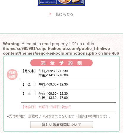
一覧にもどる
Warning
: Attempt to read property "ID" on null in
/home/xs985961/seijo-keikoclub.com/public_html/wp-
content/themes/seijo-keikoclub/functions.php
on line
466
【月火木】
午前／09:30～12:30
午後／14:30～18:00
【 金 】
午前／09:30～12:30
【 土 】
午前／09:30～12:30
午後／13:30～17:00
【休診日】
水曜日･日曜日･祝祭日
受付時間は、診療終了30分前までとなります（初診は1時間前まで）。