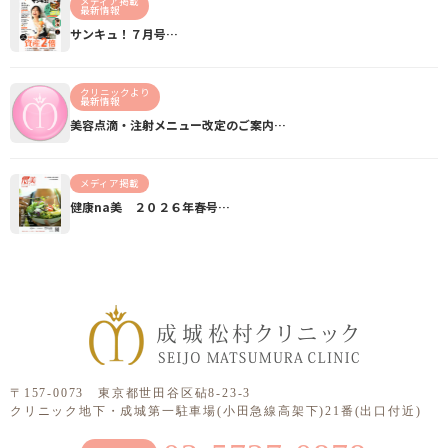
メディア掲載
最新情報
サンキュ！７月号…
クリニックより
最新情報
美容点滴・注射メニュー改定のご案内…
メディア掲載
健康na美 ２０２６年春号…
〒157-0073 東京都世田谷区砧8-23-3
クリニック地下・成城第一駐車場(小田急線高架下)21番(出口付近)