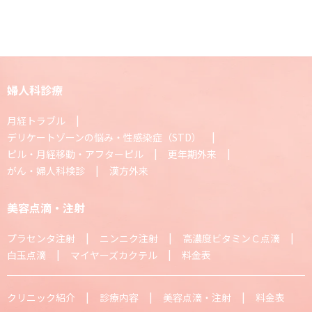
婦人科診療
月経トラブル
デリケートゾーンの悩み・性感染症（STD）
ピル・月経移動・アフターピル
更年期外来
がん・婦人科検診
漢方外来
美容点滴・注射
プラセンタ注射
ニンニク注射
高濃度ビタミンＣ点滴
白玉点滴
マイヤーズカクテル
料金表
クリニック紹介
診療内容
美容点滴・注射
料金表