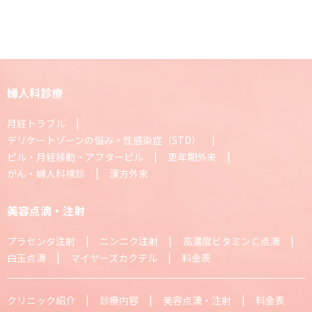
婦人科診療
月経トラブル
デリケートゾーンの悩み・性感染症（STD）
ピル・月経移動・アフターピル
更年期外来
がん・婦人科検診
漢方外来
美容点滴・注射
プラセンタ注射
ニンニク注射
高濃度ビタミンＣ点滴
白玉点滴
マイヤーズカクテル
料金表
クリニック紹介
診療内容
美容点滴・注射
料金表