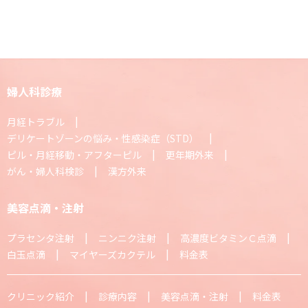
婦人科診療
月経トラブル
デリケートゾーンの悩み・性感染症（STD）
ピル・月経移動・アフターピル
更年期外来
がん・婦人科検診
漢方外来
美容点滴・注射
プラセンタ注射
ニンニク注射
高濃度ビタミンＣ点滴
白玉点滴
マイヤーズカクテル
料金表
クリニック紹介
診療内容
美容点滴・注射
料金表