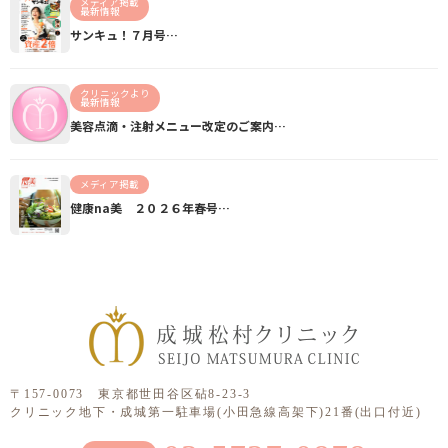
メディア掲載
最新情報
サンキュ！７月号…
クリニックより
最新情報
美容点滴・注射メニュー改定のご案内…
メディア掲載
健康na美 ２０２６年春号…
〒157-0073 東京都世田谷区砧8-23-3
クリニック地下・成城第一駐車場(小田急線高架下)21番(出口付近)