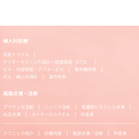
婦人科診療
月経トラブル
デリケートゾーンの悩み・性感染症（STD）
ピル・月経移動・アフターピル
更年期外来
がん・婦人科検診
漢方外来
美容点滴・注射
プラセンタ注射
ニンニク注射
高濃度ビタミンＣ点滴
白玉点滴
マイヤーズカクテル
料金表
クリニック紹介
診療内容
美容点滴・注射
料金表