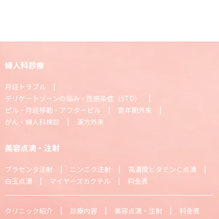
婦人科診療
月経トラブル
デリケートゾーンの悩み・性感染症（STD）
ピル・月経移動・アフターピル
更年期外来
がん・婦人科検診
漢方外来
美容点滴・注射
プラセンタ注射
ニンニク注射
高濃度ビタミンＣ点滴
白玉点滴
マイヤーズカクテル
料金表
クリニック紹介
診療内容
美容点滴・注射
料金表