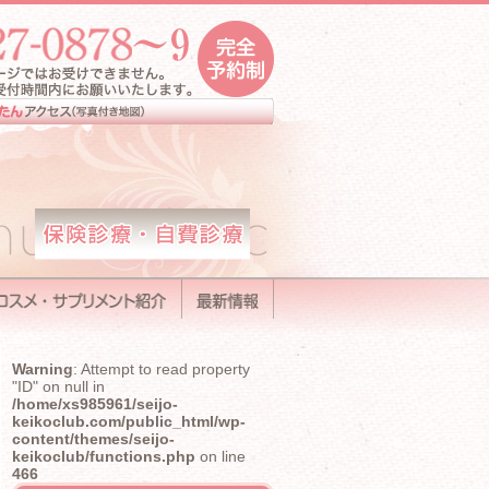
Warning
: Attempt to read property
"ID" on null in
/home/xs985961/seijo-
keikoclub.com/public_html/wp-
content/themes/seijo-
keikoclub/functions.php
on line
466