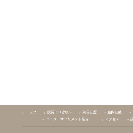
トップ
院長より皆様へ
院長経歴
腸内細菌
コスメ・サプリメント紹介
アクセス