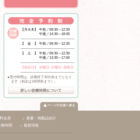
【月火木】
午前／09:30～12:30
午後／14:30～18:00
【 金 】
午前／09:30～12:30
【 土 】
午前／09:30～12:30
午後／13:30～17:00
【休診日】
水曜日･日曜日･祝祭日
受付時間は、診療終了30分前までとなり
ます（初診は1時間前まで）。
料金表
著書・掲載誌紹介
診療時間
最新情報