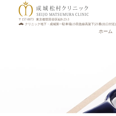
〒157-0073 東京都世田谷区砧8-23-3
クリニック地下・成城第一駐車場(小田急線高架下)21番(出口付近)
ホーム