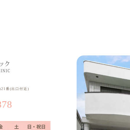
21番(出口付近)
878
金
土
日・祝日