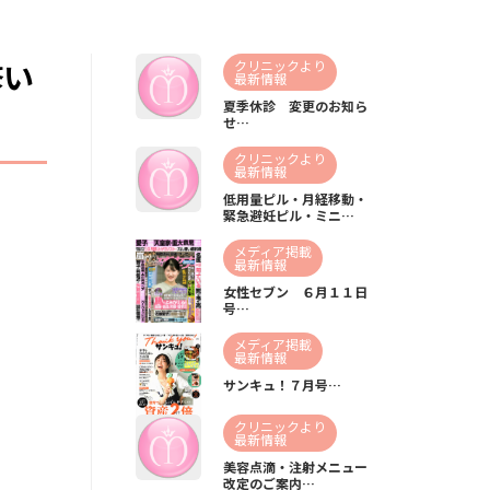
修い
クリニックより
最新情報
夏季休診 変更のお知ら
せ…
クリニックより
最新情報
低用量ピル・月経移動・
緊急避妊ピル・ミニ…
メディア掲載
最新情報
女性セブン ６月１１日
号…
メディア掲載
最新情報
サンキュ！７月号…
クリニックより
最新情報
美容点滴・注射メニュー
改定のご案内…