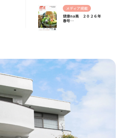
メディア掲載
健康na美 ２０２６年
春号…