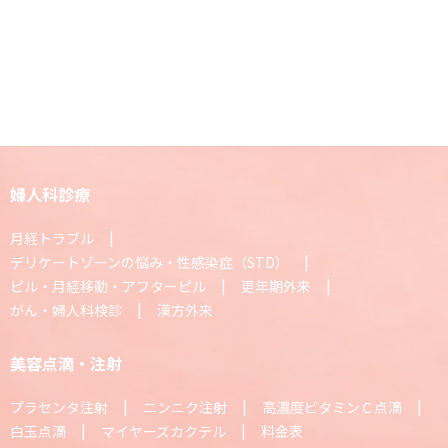
婦人科診療
月経トラブル
デリケートゾーンの悩み・性感染症（STD）
ピル・月経移動・アフターピル
更年期外来
がん・婦人科検診
漢方外来
美容点滴・注射
プラセンタ注射
ニンニク注射
高濃度ビタミンＣ点滴
白玉点滴
マイヤーズカクテル
料金表