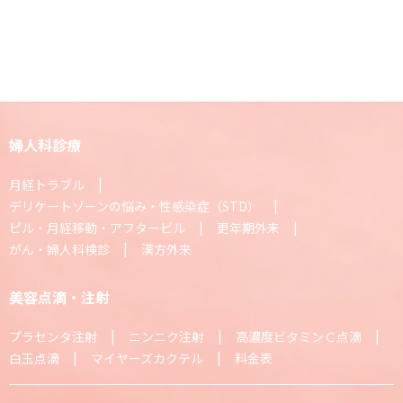
婦人科診療
月経トラブル
デリケートゾーンの悩み・性感染症（STD）
ピル・月経移動・アフターピル
更年期外来
がん・婦人科検診
漢方外来
美容点滴・注射
プラセンタ注射
ニンニク注射
高濃度ビタミンＣ点滴
白玉点滴
マイヤーズカクテル
料金表