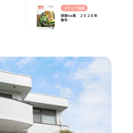
メディア掲載
健康na美 ２０２６年
春号…