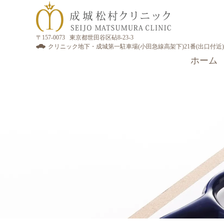
〒157-0073 東京都世田谷区砧8-23-3
クリニック地下・成城第一駐車場(小田急線高架下)21番(出口付近)
ホーム