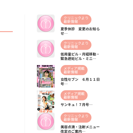
クリニックより
最新情報
夏季休診 変更のお知ら
せ…
クリニックより
最新情報
低用量ピル・月経移動・
緊急避妊ピル・ミニ…
メディア掲載
最新情報
女性セブン ６月１１日
号…
メディア掲載
最新情報
サンキュ！７月号…
クリニックより
最新情報
美容点滴・注射メニュー
改定のご案内…