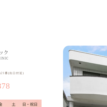
21番(出口付近)
878
金
土
日・祝日