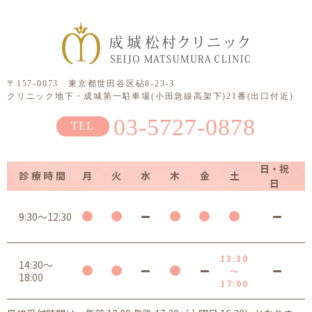
〒157-0073 東京都世田谷区砧8-23-3
クリニック地下・成城第一駐車場(小田急線高架下)21番(出口付近)
03-5727-0878
日・祝
診療時間
月
火
水
木
金
土
日
9:30～12:30
13:30
14:30～
～
18:00
17:00