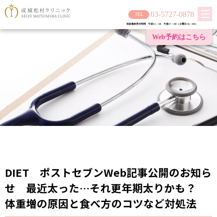
03-5727-0878
初診最終受付時間 午前11：30 午後17：00（土曜日 16：00）
Web予約は
こちら
DIET ポストセブンWeb記事公開のお知ら
せ 最近太った…それ更年期太りかも？
体重増の原因と食べ方のコツなど対処法