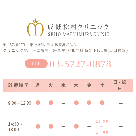
〒157-0073 東京都世田谷区砧8-23-3
クリニック地下・成城第一駐車場(小田急線高架下)21番(出口付近)
03-5727-0878
日・祝
診療時間
月
火
水
木
金
土
日
9:30～12:30
13:30
14:30～
～
18:00
17:00