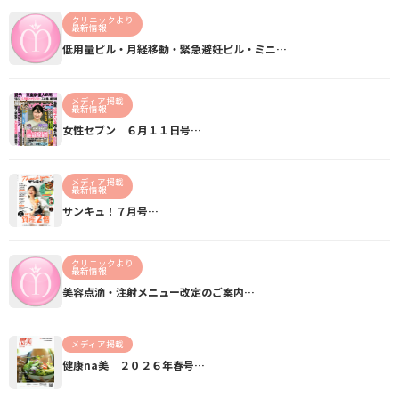
クリニックより
最新情報
低用量ピル・月経移動・緊急避妊ピル・ミニ…
メディア掲載
最新情報
女性セブン ６月１１日号…
メディア掲載
最新情報
サンキュ！７月号…
クリニックより
最新情報
美容点滴・注射メニュー改定のご案内…
メディア掲載
健康na美 ２０２６年春号…