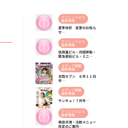
』
クリニックより
最新情報
夏季休診 変更のお知ら
せ…
クリニックより
最新情報
低用量ピル・月経移動・
緊急避妊ピル・ミニ…
メディア掲載
最新情報
女性セブン ６月１１日
号…
メディア掲載
最新情報
サンキュ！７月号…
クリニックより
最新情報
美容点滴・注射メニュー
改定のご案内…