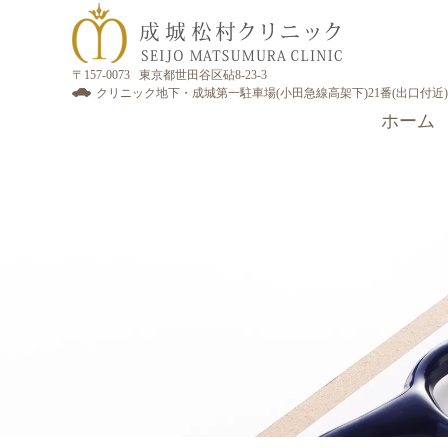
〒157-0073 東京都世田谷区砧8-23-3
クリニック地下・成城第一駐車場(小田急線高架下)21番(出口付近)
ホーム