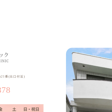
21番(出口付近)
878
金
土
日・祝日