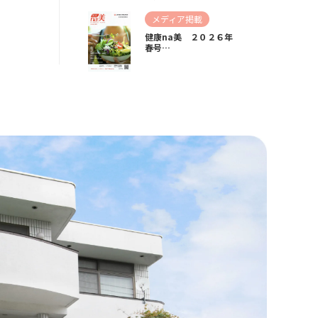
メディア掲載
健康na美 ２０２６年
春号…