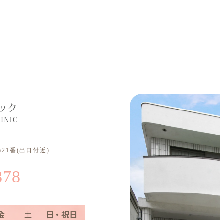
21番(出口付近)
878
金
土
日・祝日