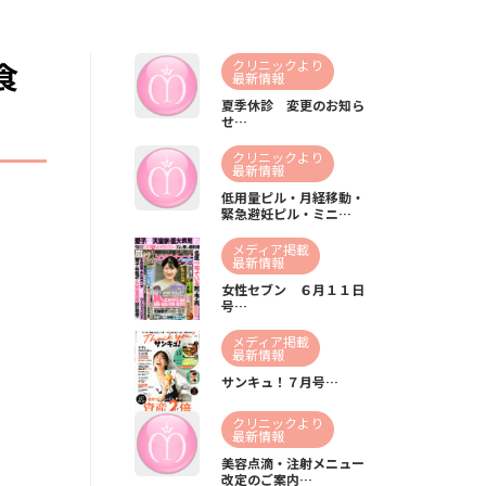
食
クリニックより
最新情報
夏季休診 変更のお知ら
せ…
クリニックより
最新情報
低用量ピル・月経移動・
緊急避妊ピル・ミニ…
メディア掲載
最新情報
女性セブン ６月１１日
号…
メディア掲載
最新情報
サンキュ！７月号…
クリニックより
最新情報
美容点滴・注射メニュー
改定のご案内…