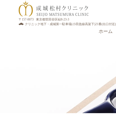
〒157-0073 東京都世田谷区砧8-23-3
クリニック地下・成城第一駐車場(小田急線高架下)21番(出口付近)
ホーム