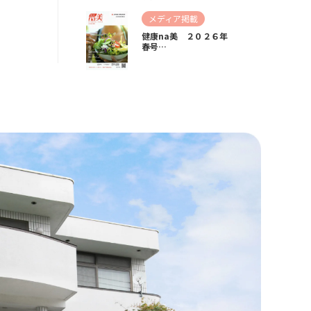
メディア掲載
健康na美 ２０２６年
春号…