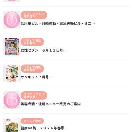
クリニックより
最新情報
低用量ピル・月経移動・緊急避妊ピル・ミニ…
メディア掲載
最新情報
女性セブン ６月１１日号…
メディア掲載
最新情報
サンキュ！７月号…
クリニックより
最新情報
美容点滴・注射メニュー改定のご案内…
メディア掲載
健康na美 ２０２６年春号…