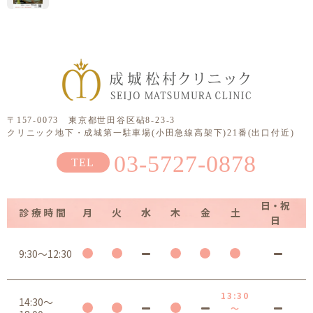
〒157-0073 東京都世田谷区砧8-23-3
クリニック地下・成城第一駐車場(小田急線高架下)21番(出口付近)
03-5727-0878
日・祝
診療時間
月
火
水
木
金
土
日
9:30～12:30
13:30
14:30～
～