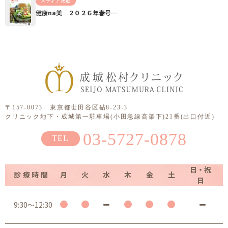
メディア掲載
健康na美 ２０２６年春号…
〒157-0073 東京都世田谷区砧8-23-3
クリニック地下・成城第一駐車場(小田急線高架下)21番(出口付近)
03-5727-0878
日・祝
診療時間
月
火
水
木
金
土
日
9:30～12:30